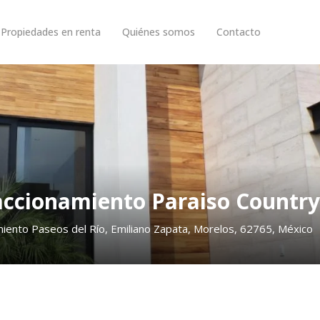
Propiedades en renta
Quiénes somos
Contacto
accionamiento Paraiso Country
amiento Paseos del Río, Emiliano Zapata, Morelos, 62765, México