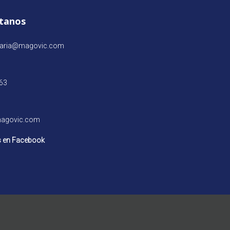
tanos
iaria@magovic.com
63
agovic.com
 en Facebook