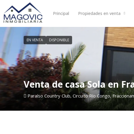
Principal
Propiedades en venta
EN VENTA
DISPONIBLE
Venta de casa Sola en Fr
Paraíso Country Club, Circuito Río Congo, Fraccion