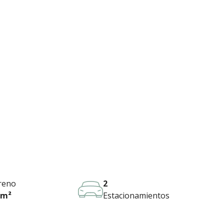
reno
2
 m²
Estacionamientos