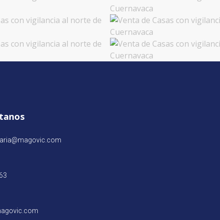
tanos
iaria@magovic.com
63
agovic.com