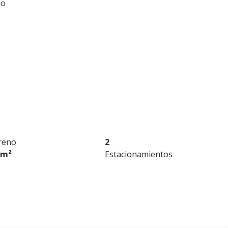
do
reno
2
 m²
Estacionamientos