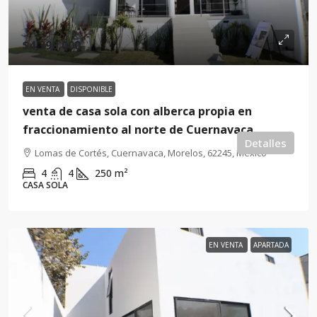
$4,390,000
EN VENTA
DISPONIBLE
venta de casa sola con alberca propia en
fraccionamiento al norte de Cuernavaca
Detalles
Lomas de Cortés, Cuernavaca, Morelos, 62245, México
4
4
250
m²
CASA SOLA
EN VENTA
APARTADA