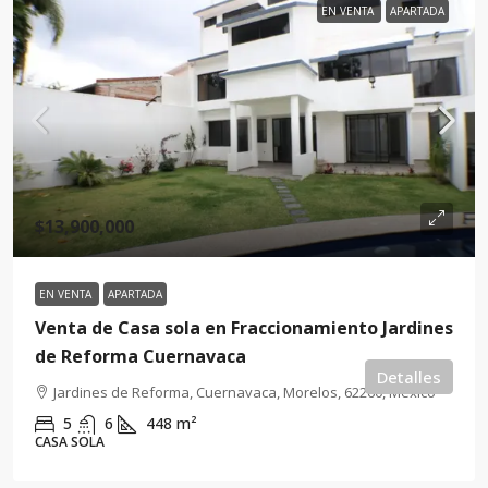
EN VENTA
APARTADA
$13,900,000
EN VENTA
APARTADA
Venta de Casa sola en Fraccionamiento Jardines
de Reforma Cuernavaca
Detalles
Jardines de Reforma, Cuernavaca, Morelos, 62260, México
5
6
448
m²
CASA SOLA