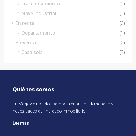
Fraccionamiento
(1)
Nave industrial
(1)
En renta
(0)
Departamento
(1)
Preventa
(0)
Casa sola
(3)
Quiénes somos
En Magovic nos dedicamos a cubrir las demandas y
necesidades del mercado inmobiliario.
Lee mas