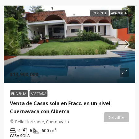
EN VENTA
APARTADA
$13,900,000
EN VENTA
APARTADA
Venta de Casas sola en Fracc. en un nivel
Cuernavaca con Alberca
Detalles
Bello Horizonte, Cuernavaca
4
6
600
m²
CASA SOLA