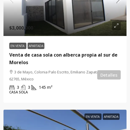
$3,000,000
EN VENTA
APARTADA
Venta de casa sola con alberca propia al sur de
Morelos
3 de Mayo, Colonia Palo Escrito, Emiliano Zapata, Morelos,
Detalles
62765, México
3
3
145
m²
CASA SOLA
EN VENTA
APARTADA