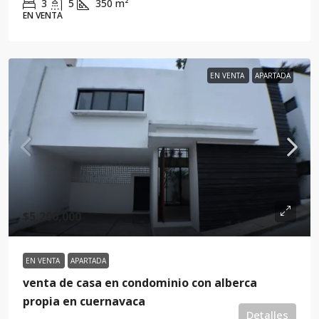
3
5
350
m²
EN VENTA
EN VENTA
APARTADA
$5,200,000
EN VENTA
APARTADA
venta de casa en condominio con alberca
propia en cuernavaca
Detalles