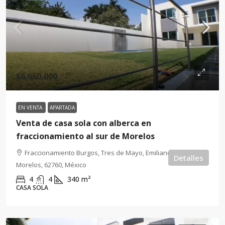
$6,650,000
EN VENTA
APARTADA
Venta de casa sola con alberca en
fraccionamiento al sur de Morelos
Fraccionamiento Burgos, Tres de Mayo, Emiliano Zapata,
Detalles
Morelos, 62760, México
4
4
340
m²
CASA SOLA