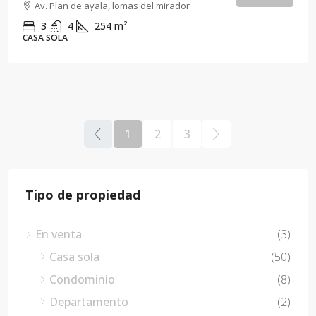
Av. Plan de ayala, lomas del mirador
3
4
254
m²
CASA SOLA
1
2
3
Tipo de propiedad
En venta
(3)
Casa sola
(50)
Condominio
(8)
Departamento
(2)