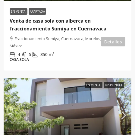
EN VENTA
APARTADA
Venta de casa sola con alberca en
fraccionamiento Sumiya en Cuernavaca
Fraccionamiento Sumiya, Cuernavaca, Morelos, 62564,
Detalles
México
4
5
350
m²
CASA SOLA
EN VENTA
DISPONIBLE