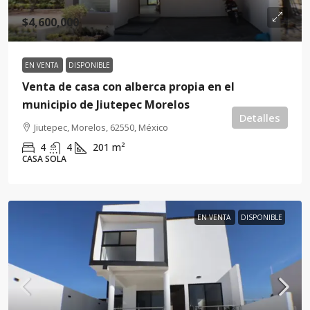
$4,600,000
EN VENTA
DISPONIBLE
Venta de casa con alberca propia en el
municipio de Jiutepec Morelos
Detalles
Jiutepec, Morelos, 62550, México
4
4
201
m²
CASA SOLA
EN VENTA
DISPONIBLE