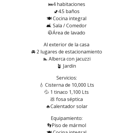
🛌4 habitaciones
🚽4.5 baños
🍽️ Cocina integral
🛋️ Sala / Comedor
🧥Área de lavado
Al exterior de la casa
🚘 2 lugares de estacionamiento
🏊 Alberca con jacuzzi
🪴 Jardín
Servicios:
💧 Cisterna de 10,000 Lts
💦 1 tinaco 1,100 Lts
💩 fosa séptica
🔥Calentador solar
Equipamiento:
👣Piso de mármol
🍽️ Cocina integral