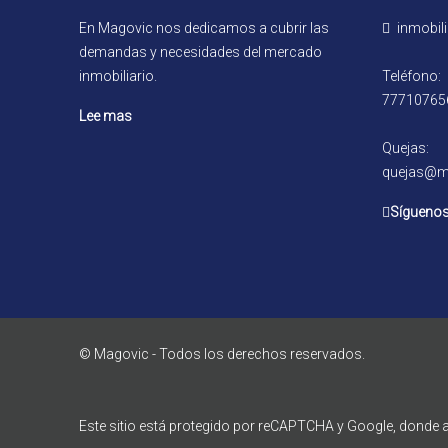
En Magovic nos dedicamos a cubrir las
inmobil
demandas y necesidades del mercado
inmobiliario.
Teléfono:
77710765
Lee mas
Quejas:
quejas@m
Síguenos
© Magovic - Todos los derechos reservados.
Este sitio está protegido por reCAPTCHA y Google, donde ap