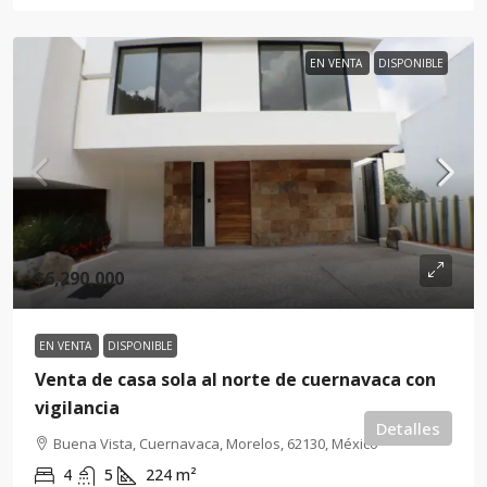
EN VENTA
DISPONIBLE
$6,290,000
EN VENTA
DISPONIBLE
Venta de casa sola al norte de cuernavaca con
vigilancia
Detalles
Buena Vista, Cuernavaca, Morelos, 62130, México
4
5
224
m²