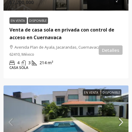
$7,200,000
EN VENTA
DISPONIBLE
Venta de casa sola en privada con control de
acceso en Cuernavaca
Avenida Plan de Ayala, Jacarandas, Cuernavaca, Morelos,
Detalles
62410, México
4
3
214
m²
CASA SOLA
EN VENTA
DISPONIBLE