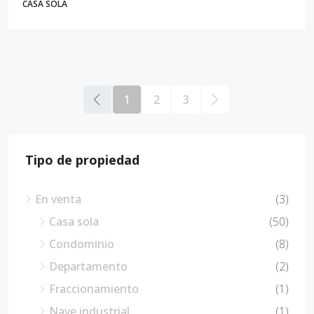
CASA SOLA
1
2
3
Tipo de propiedad
En venta
(3)
Casa sola
(50)
Condominio
(8)
Departamento
(2)
Fraccionamiento
(1)
Nave industrial
(1)