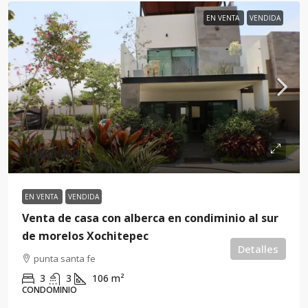
EN VENTA
VENDIDA
$2,680,000
EN VENTA
VENDIDA
Venta de casa con alberca en condiminio al sur
de morelos Xochitepec
Detalles
punta santa fe
3
3
106
m²
CONDOMINIO