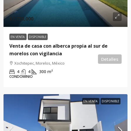
$7,750,000
EN VENTA
DISPONIBLE
Venta de casa con alberca propia al sur de
morelos con vigilancia
Detalles
Xochitepec, Morelos, México
4
4
300
m²
CONDOMINIO
EN VENTA
DISPONIBLE