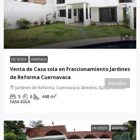
$13,900,000
EN VENTA
APARTADA
Venta de Casa sola en Fraccionamiento Jardines
de Reforma Cuernavaca
Detalles
Jardines de Reforma, Cuernavaca, Morelos, 62260, México
5
6
448
m²
CASA SOLA
EN VENTA
APARTADA