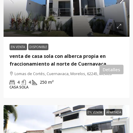
$4,390,000
EN VENTA
DISPONIBLE
venta de casa sola con alberca propia en
fraccionamiento al norte de Cuernavaca
Detalles
Lomas de Cortés, Cuernavaca, Morelos, 62245, México
4
4
250
m²
CASA SOLA
EN VENTA
APARTADA