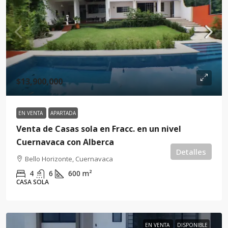
$13,900,000
EN VENTA
APARTADA
Venta de Casas sola en Fracc. en un nivel
Cuernavaca con Alberca
Detalles
Bello Horizonte, Cuernavaca
4
6
600
m²
CASA SOLA
EN VENTA
DISPONIBLE