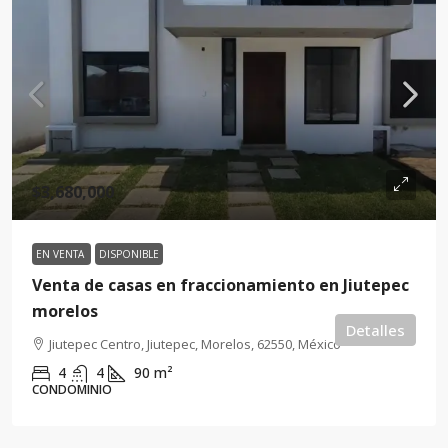
$3,680,000
EN VENTA
DISPONIBLE
Venta de casas en fraccionamiento en Jiutepec
morelos
Detalles
Jiutepec Centro, Jiutepec, Morelos, 62550, México
4
4
90
m²
CONDOMINIO