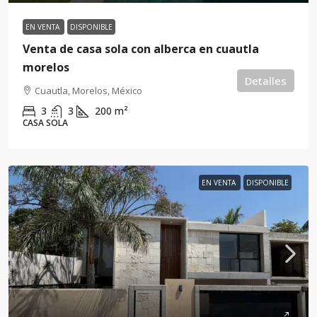
EN VENTA
DISPONIBLE
Venta de casa sola con alberca en cuautla
morelos
Detalles
Cuautla, Morelos, México
3
3
200
m²
CASA SOLA
EN VENTA
DISPONIBLE